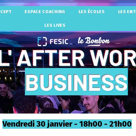
NCEPT
ESPACE COACHING
LES ÉCOLES
LES EN
LES LIVES
L' AFTER WO
BUSINESS
Vendredi 30 janvier - 18h00 - 21h00