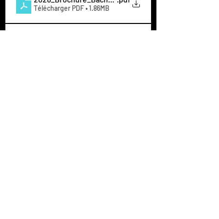
Télécharger PDF • 1.86MB
2026_Brochure_MP_sept2025_BDef
.pdf
Télécharger PDF • 1.07MB
2026_Brochure_PGE_5ans_sept2025_Bdef
.pdf
Télécharger PDF • 2.06MB
2026_Programme_MS_sept2025_Bdef
.pdf
Télécharger PDF • 495KB
Plaquette_BachelorBPI2026_sept2025_Bdef
.pdf
Télécharger PDF • 445KB
Posts similaires
Voir tout