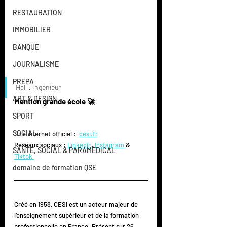
RESTAURATION
IMMOBILIER
BANQUE
JOURNALISME
PREPA
Hall : Ingénieur
ART & DESIGN
Mention grande école 🚀
SPORT
SOCIAL
Site internet officiel :
cesi.fr
Réseaux sociaux : 
Linkedin
, 
Instagram
 & 
SANTÉ, SOCIAL & PARAMÉDICAL
Tiktok 
domaine de formation QSE
Créé en 1958, CESI est un acteur majeur de 
l’enseignement supérieur et de la formation 
professionnelle en France. Présent sur 26 