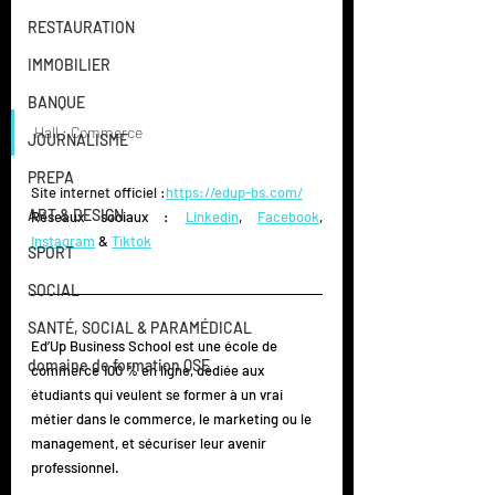
RESTAURATION
IMMOBILIER
BANQUE
Hall : Commerce
JOURNALISME
PREPA
Site internet officiel :
https://edup-bs.com/
ART & DESIGN
Réseaux sociaux : 
Linkedin
, 
Facebook
, 
Instagram
 & 
Tiktok
SPORT
SOCIAL
SANTÉ, SOCIAL & PARAMÉDICAL
Ed’Up Business School est une école de 
domaine de formation QSE
commerce 100 % en ligne, dédiée aux 
étudiants qui veulent se former à un vrai 
métier dans le commerce, le marketing ou le 
management, et sécuriser leur avenir 
professionnel.