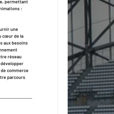
e, permettant 
nimations : 
urnir une 
 cœur de la 
s aux besoins 
onnement 
tre réseau 
 développer 
le de commerce 
otre parcours 