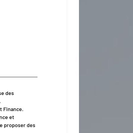
se des 
 
t Finance.
nce et 
de proposer des 