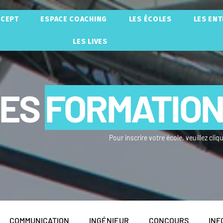
NCEPT
ESPACE COACHING
LES ÉCOLES
LES EN
LES LIVES
LES
FORMATIO
Pour inscrire votre école, veuillez cliq
COMMUNICATION
INGÉNIEUR
CONCOURS
INF