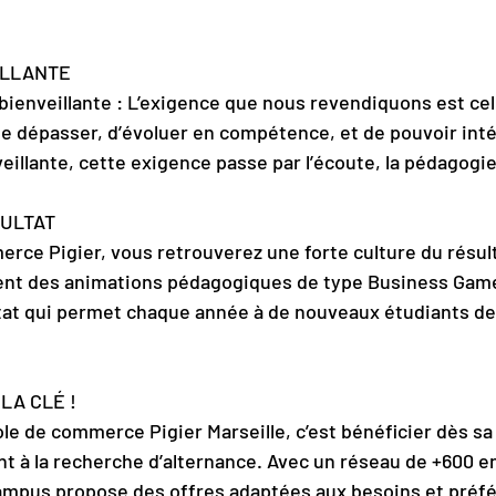
ILLANTE
 bienveillante : L’exigence que nous revendiquons est cel
e dépasser, d’évoluer en compétence, et de pouvoir int
veillante, cette exigence passe par l’écoute, la pédagogie
SULTAT
erce Pigier, vous retrouverez une forte culture du résul
t des animations pédagogiques de type Business Game 
tat qui permet chaque année à de nouveaux étudiants de 
LA CLÉ !
le de commerce Pigier Marseille, c’est bénéficier dès sa
à la recherche d’alternance. Avec un réseau de +600 en
campus propose des offres adaptées aux besoins et préf