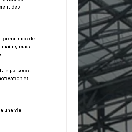
ment des 
e prend soin de 
omaine, mais 
e.
 le parcours 
otivation et 
e une vie 