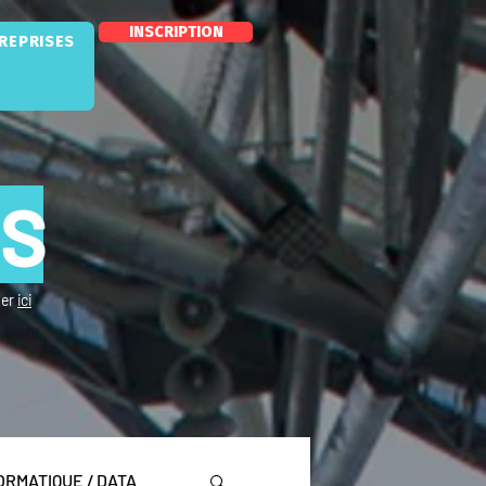
INSCRIPTION
TREPRISES
NS
uer
ici
ORMATIQUE / DATA