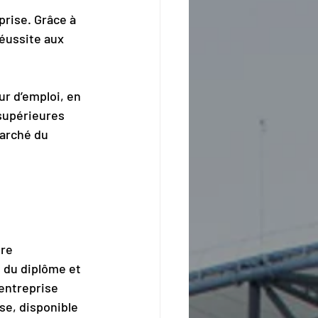
rise. Grâce à 
éussite aux 
r d’emploi, en 
supérieures 
arché du 
re 
n du diplôme et 
entreprise 
se, disponible 