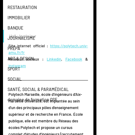
RESTAURATION
IMMOBILIER
BANQUE
Hall : Ingénieur
JOURNALISME
Site internet officiel : 
https://polytech.univ-
PREPA
amu.fr/fr
ART & DESIGN
Réseaux sociaux : 
Linkedin
, 
Facebook
 & 
Instagram
SPORT
SOCIAL
SANTÉ, SOCIAL & PARAMÉDICAL
Polytech Marseille, école d’ingénieurs d’Aix-
domaine de formation QSE
Marseille Université, est implantée au sein 
d'un des principaux pôles d’enseignement 
supérieur et de recherche en France. École 
publique, elle est membre du Réseau des 
écoles Polytech et propose un cursus 
complet d'études d'ingénieurs (recrutement 